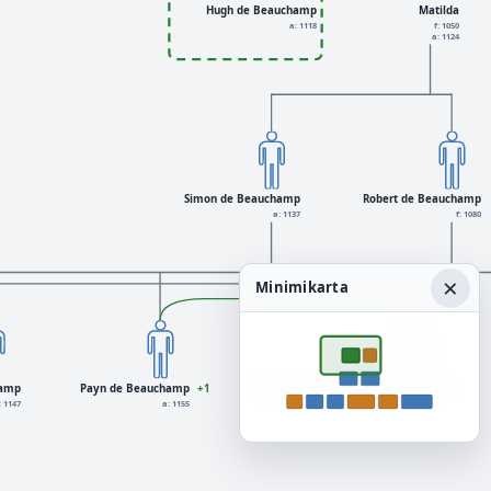
Hugh de Beauchamp
Matilda
a: 1118
f: 1050
a: 1124
Simon de Beauchamp
Robert de Beauchamp
a: 1137
f: 1080
×
Minimikarta
hamp
Payn de Beauchamp
+1
Rohese de Vere, Countess of Essex
+7
: 1147
a: 1155