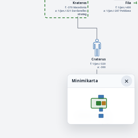
Krateros
Fila
+4
f: -370 Macedonia
f: 1/jan./-400
a: 1/jan./-321 Dardanelles
a: 1/jan./-287 Potidaea
strateg
Craterus
f: 1/jan./-320
a: -300
×
Minimikarta
Alexander of Corinth
f: -290
a: -245