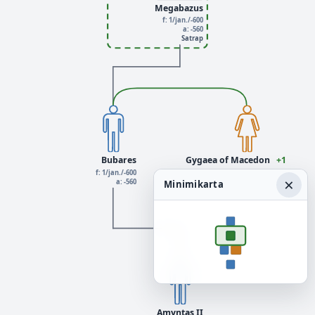
Megabazus
f: 1/jan./-600
a: -560
Satrap
Bubares
Gygaea of Macedon
+1
f: 1/jan./-600
×
a: -560
Minimikarta
Amyntas II