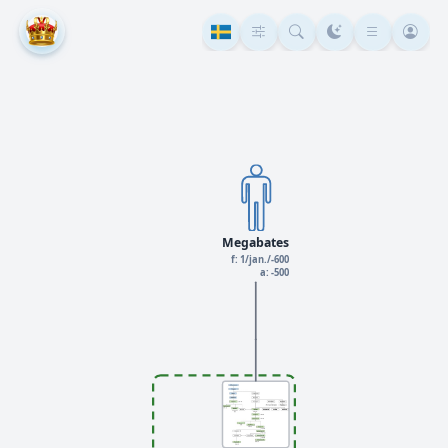
Megabates
f: 1/jan./-600
a: -500